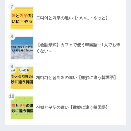
7
드디어と겨우の違い【ついに・やっと】
8
【会話形式】カフェで使う韓国語～1人でも怖
くない～
9
게다가と심지어の違い【微妙に違う韓国語】
10
신발と구두の違い【微妙に違う韓国語】