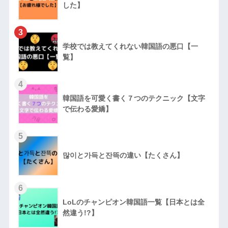
した】
3
学校では教えてくれない韓国語の悪口【一
覧】
4
韓国語を可愛く書く７つのテクニック【文字
で伝わる愛嬌】
5
많이と가득と잔뜩の違い【たくさん】
6
LoLのチャンピオン韓国語一覧【日本とは全
然違う!?】