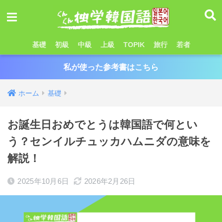
基礎
初級
中級
上級
TOPIK
旅行
若者
私が使った参考書はこちら
ホーム
基礎
お誕生日おめでとうは韓国語で何とい
う？センイルチュッカハムニダの意味を
解説！
2025年10月6日
2026年2月26日