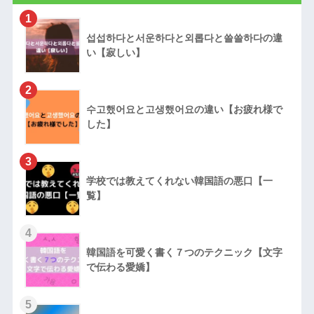
1
섭섭하다と서운하다と외롭다と쓸쓸하다の違
い【寂しい】
2
수고했어요と고생했어요の違い【お疲れ様で
した】
3
学校では教えてくれない韓国語の悪口【一
覧】
4
韓国語を可愛く書く７つのテクニック【文字
で伝わる愛嬌】
5