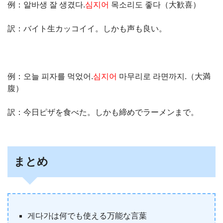
例：알바생 잘 생겼다.
심지어
목소리도 좋다（大歓喜）
訳：バイト生カッコイイ。しかも声も良い。
例：오늘 피자를 먹었어.
심지어
마무리로 라면까지.（大満
腹）
訳：今日ピザを食べた。しかも締めでラーメンまで。
まとめ
게다가は何でも使える万能な言葉