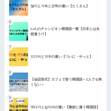
많이と가득と잔뜩の違い【たくさん】
6
LoLのチャンピオン韓国語一覧【日本とは全
然違う!?】
7
드디어と겨우の違い【ついに・やっと】
8
【会話形式】カフェで使う韓国語～1人でも怖
くない～
9
게다가と심지어の違い【微妙に違う韓国語】