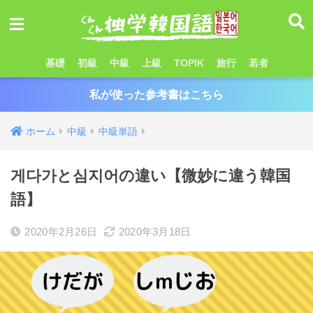
基礎
初級
中級
上級
TOPIK
旅行
若者
私が使った参考書はこちら
ホーム
中級
中級単語
게다가と심지어の違い【微妙に違う韓国
語】
2020年2月26日
2020年3月18日