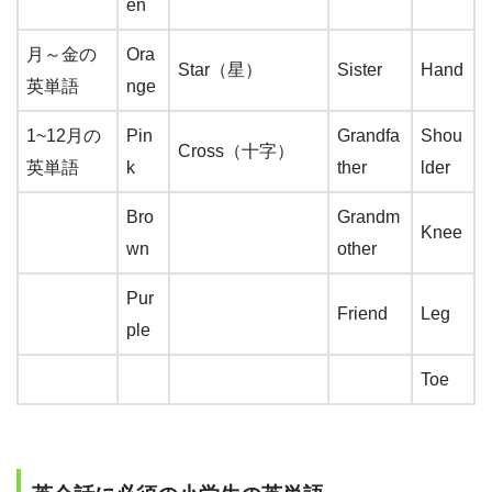
en
月～金の
Ora
Star（星）
Sister
Hand
英単語
nge
1~12月の
Pin
Grandfa
Shou
Cross（十字）
英単語
k
ther
lder
Bro
Grandm
Knee
wn
other
Pur
Friend
Leg
ple
Toe