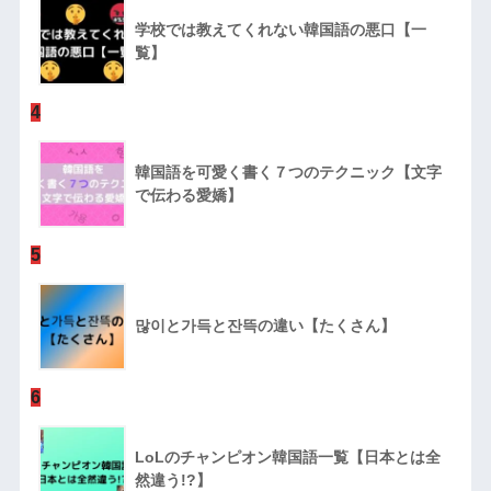
学校では教えてくれない韓国語の悪口【一
覧】
4
韓国語を可愛く書く７つのテクニック【文字
で伝わる愛嬌】
5
많이と가득と잔뜩の違い【たくさん】
6
LoLのチャンピオン韓国語一覧【日本とは全
然違う!?】