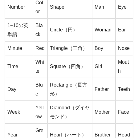
Col
Number
Shape
Man
Eye
or
1~10の英
Bla
Circle（円）
Woman
Ear
単語
ck
Minute
Red
Triangle（三角）
Boy
Nose
Whi
Mout
Time
Square（四角）
Girl
te
h
Blu
Rectangle（長方
Day
Father
Teeth
e
形）
Yell
Diamond（ダイヤ
Week
Mother
Face
ow
モンド）
Gre
Year
Heart（ハート）
Brother
Head