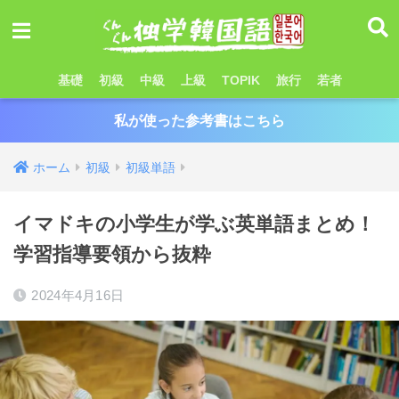
基礎
初級
中級
上級
TOPIK
旅行
若者
私が使った参考書はこちら
ホーム
初級
初級単語
イマドキの小学生が学ぶ英単語まとめ！
学習指導要領から抜粋
2024年4月16日