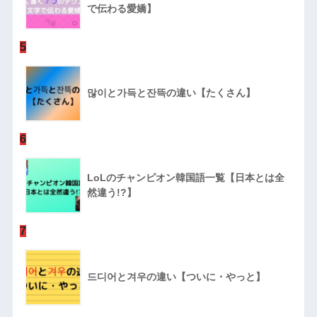
で伝わる愛嬌】
5
많이と가득と잔뜩の違い【たくさん】
6
LoLのチャンピオン韓国語一覧【日本とは全
然違う!?】
7
드디어と겨우の違い【ついに・やっと】