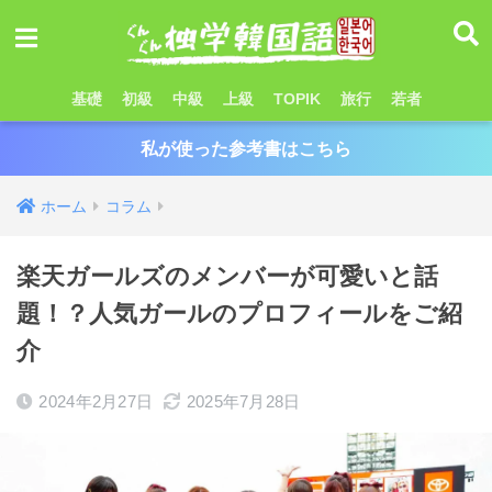
基礎
初級
中級
上級
TOPIK
旅行
若者
私が使った参考書はこちら
ホーム
コラム
楽天ガールズのメンバーが可愛いと話
題！？人気ガールのプロフィールをご紹
介
2024年2月27日
2025年7月28日