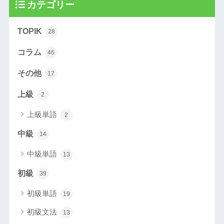
カテゴリー
TOPIK
28
コラム
46
その他
17
上級
2
上級単語
2
中級
14
中級単語
13
初級
39
初級単語
19
初級文法
13