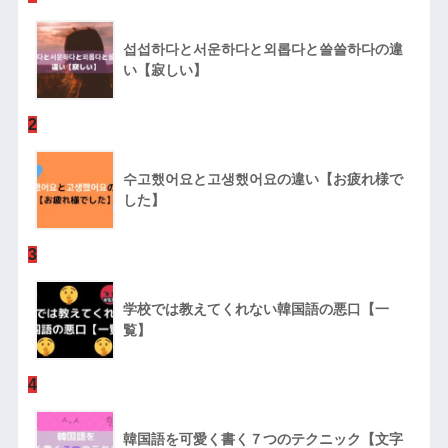
섭섭하다と서운하다と외롭다と쓸쓸하다の違
い【寂しい】
2
수고했어요と고생했어요の違い【お疲れ様で
した】
3
学校では教えてくれない韓国語の悪口【一
覧】
4
韓国語を可愛く書く７つのテクニック【文字