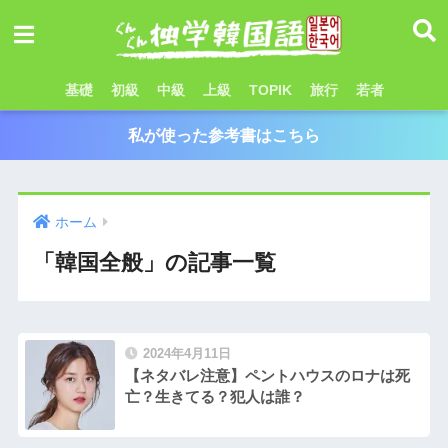
基礎
初級
中級
上級
TOPIK
旅行
若者
私が使った参考書はこちら
ホーム
「韓国全般」の記事一覧
2024年4月11日
【ネタバレ注意】ペントハウスのロナは死
亡？生きてる？犯人は誰？