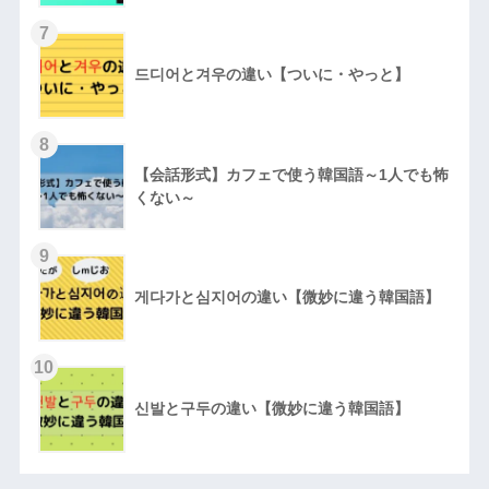
7
드디어と겨우の違い【ついに・やっと】
8
【会話形式】カフェで使う韓国語～1人でも怖
くない～
9
게다가と심지어の違い【微妙に違う韓国語】
10
신발と구두の違い【微妙に違う韓国語】