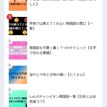
した】
3
学校では教えてくれない韓国語の悪口【一
覧】
4
韓国語を可愛く書く７つのテクニック【文字
で伝わる愛嬌】
5
많이と가득と잔뜩の違い【たくさん】
6
LoLのチャンピオン韓国語一覧【日本とは全
然違う!?】