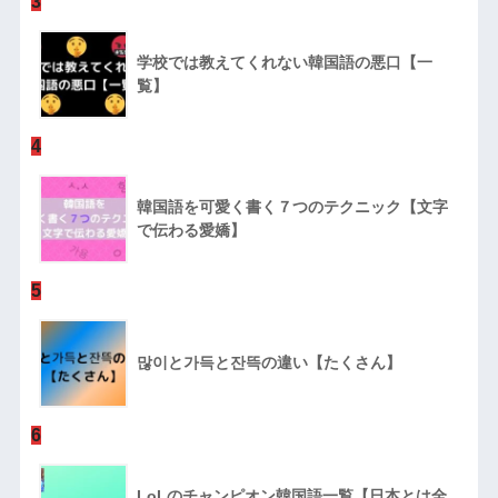
3
学校では教えてくれない韓国語の悪口【一
覧】
4
韓国語を可愛く書く７つのテクニック【文字
で伝わる愛嬌】
5
많이と가득と잔뜩の違い【たくさん】
6
LoLのチャンピオン韓国語一覧【日本とは全