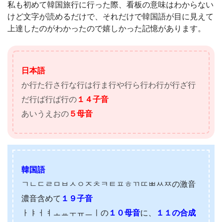
私も初めて韓国旅行に行った際、看板の意味はわからない
けど文字が読めるだけで、それだけで韓国語が目に見えて
上達したのがわかったので嬉しかった記憶があります。
日本語
か行た行さ行な行は行ま行や行ら行わ行が行ざ行
だ行ば行ぱ行の
１４子音
あいうえおの
５母音
韓国語
ㄱㄴㄷㄹㅁㅂㅅㅇㅈㅊㅋㅌㅍㅎㄲㄸㅃㅆㅉの激音
濃音含めて
１９子音
ㅏㅑㅓㅕㅗㅛㅜㅠㅡㅣの
１０母音
に、
１１の合成