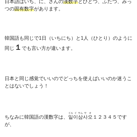
日本語はいち、に、さんの
漢数字
とひとつ、ふたつ、みっ
つの
固有数字
があります。
韓国語も同じで1日（いちにち）と1人（ひとり）のように
１
同じ
でも言い方が違います。
日本と同じ感覚でいいのでどっちを使えばいいのか迷うこ
とはないでしょう！
イル
イ
サム
サ
オ
ちなみに韓国語の漢数字は、
일
이
삼
사
오
１２３４５です
が、