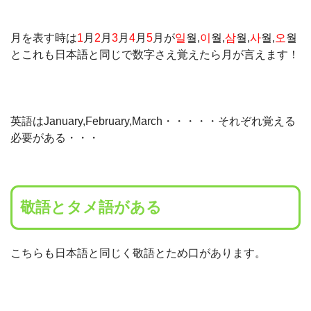
月を表す時は
1
月
2
月
3
月
4
月
5
月が
일
월,
이
월,
삼
월,
사
월,
오
월
とこれも日本語と同じで数字さえ覚えたら月が言えます！
英語はJanuary,
February,March・・・・・それぞれ覚える
必要がある・・・
敬語とタメ語がある
こちらも日本語と同じく敬語とため口があります。