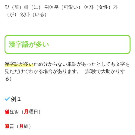
앞（前）에（に） 귀여운（可愛い） 여자（女性）가
（が） 있다（いる）
漢字語が多い
漢字語が多い
ため分からない単語があったとしても文字を
見ただけでわかる場合があります。（試験で大助かりす
る）
例１
월
요일（
月
曜日）
월
급（
月
給）