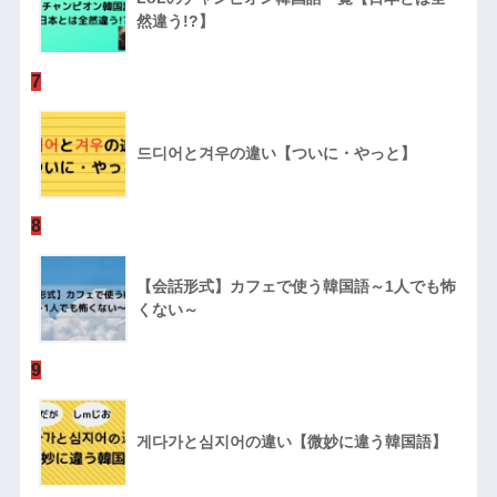
然違う!?】
7
드디어と겨우の違い【ついに・やっと】
8
【会話形式】カフェで使う韓国語～1人でも怖
くない～
9
게다가と심지어の違い【微妙に違う韓国語】