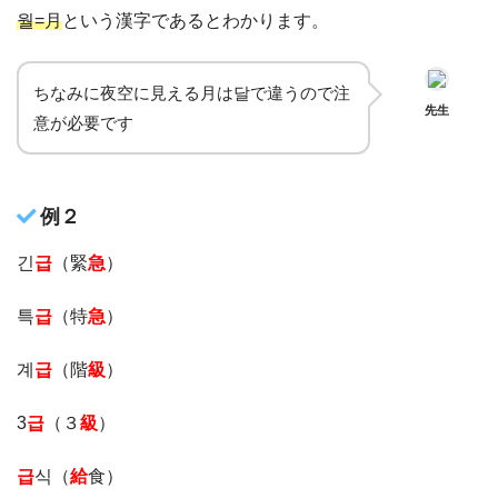
월=月
という漢字であるとわかります。
ちなみに夜空に見える月は달で違うので注
先生
意が必要です
例２
긴
급
（緊
急
）
특
급
（特
急
）
계
급
（階
級
）
3
급
（３
級
）
급
식（
給
食）