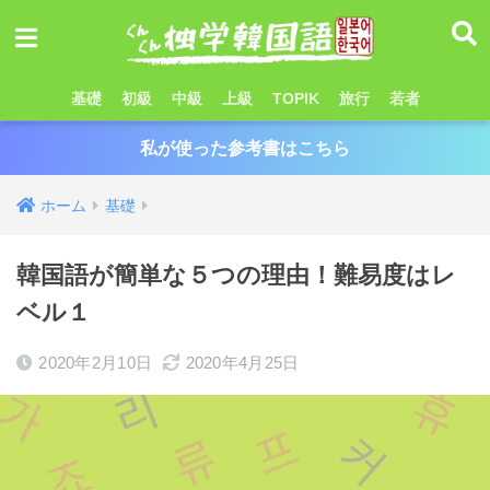
基礎
初級
中級
上級
TOPIK
旅行
若者
私が使った参考書はこちら
ホーム
基礎
韓国語が簡単な５つの理由！難易度はレ
ベル１
2020年2月10日
2020年4月25日