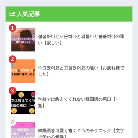
人気記事
1
섭섭하다と서운하다と외롭다と쓸쓸하다の違
い【寂しい】
2
수고했어요と고생했어요の違い【お疲れ様で
した】
3
学校では教えてくれない韓国語の悪口【一
覧】
4
韓国語を可愛く書く７つのテクニック【文字
で伝わる愛嬌】