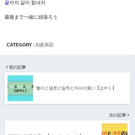
끝
까지 같이 힘내자
最後まで一緒に頑張ろう
CATEGORY :
初級単語
前の記事
빨리と얼른と일찍と어서の違い【はやく】
次の記事