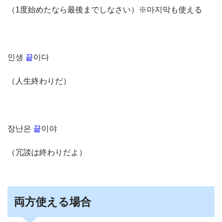
（1度始めたなら最後までしなさい）※마지막も使える
인생
끝
이다
（人生終わりだ）
장난은
끝
이야
（冗談は終わりだよ）
両方使える場合