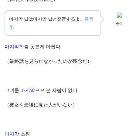
마지막 날は마지망 날と発音するよ。
鼻音
先生
化
마지막
화를 못본게 아쉽다
（最終話を見られなかったのが残念だ）
그녀를
마지막
으로 본 사람이 없다
（彼女を最後に見た人がいない）
마지막
소원