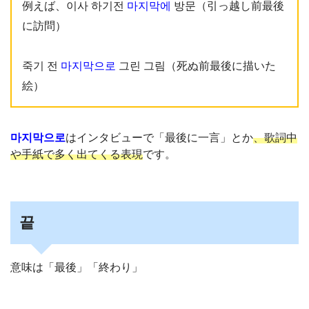
例えば、이사 하기전
마지막에
방문（引っ越し前最後
に訪問）
죽기 전
마지막으로
그린 그림（死ぬ前最後に描いた
絵）
마지막으로
はインタビューで「最後に一言」とか
、歌詞中
や手紙で多く出てくる表現
です。
끝
意味は「最後」「終わり」