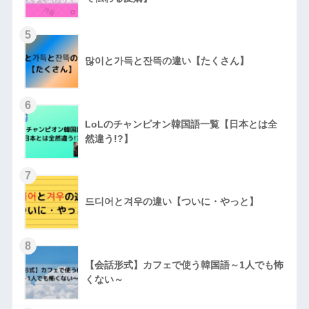
5
많이と가득と잔뜩の違い【たくさん】
6
LoLのチャンピオン韓国語一覧【日本とは全
然違う!?】
7
드디어と겨우の違い【ついに・やっと】
8
【会話形式】カフェで使う韓国語～1人でも怖
くない～