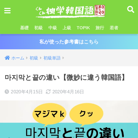
基礎
初級
中級
上級
TOPIK
旅行
若者
私が使った参考書はこちら
ホーム
初級
初級単語
마지막と끝の違い【微妙に違う韓国語】
2020年4月15日
2020年4月16日