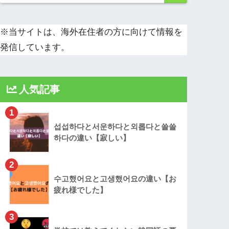
※当サイトは、海外在住者の方に向けて情報を
発信しています。
人気記事
1
섭섭하다と서운하다と외롭다と쓸쓸
하다の違い【寂しい】
2
수고했어요と고생했어요の違い【お
疲れ様でした】
3