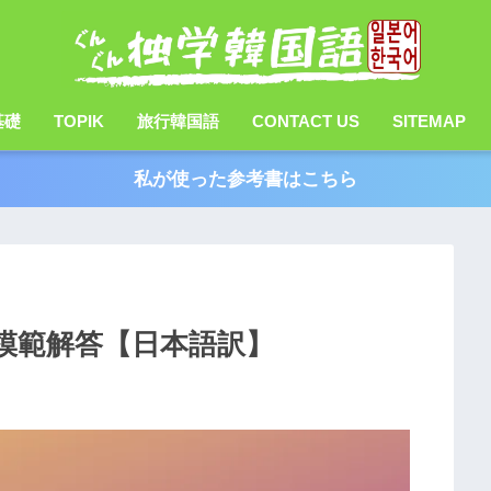
基礎
TOPIK
旅行韓国語
CONTACT US
SITEMAP
私が使った参考書はこちら
と模範解答【日本語訳】