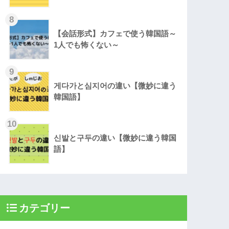
8
【会話形式】カフェで使う韓国語～
1人でも怖くない～
9
게다가と심지어の違い【微妙に違う
韓国語】
10
신발と구두の違い【微妙に違う韓国
語】
カテゴリー