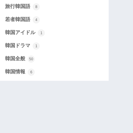
旅行韓国語
8
若者韓国語
4
韓国アイドル
1
韓国ドラマ
1
韓国全般
50
韓国情報
6