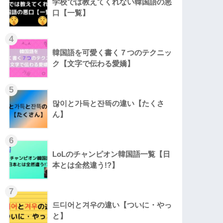
学校では教えてくれない韓国語の悪
口【一覧】
4
韓国語を可愛く書く７つのテクニッ
ク【文字で伝わる愛嬌】
5
많이と가득と잔뜩の違い【たくさ
ん】
6
LoLのチャンピオン韓国語一覧【日
本とは全然違う!?】
7
드디어と겨우の違い【ついに・やっ
と】