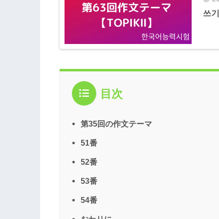
쓰기
目次
第35回の作文テーマ
51番
52番
53番
54番