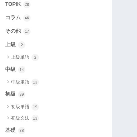
TOPIK
28
コラム
46
その他
17
上級
2
上級単語
2
中級
14
中級単語
13
初級
39
初級単語
19
初級文法
13
基礎
38