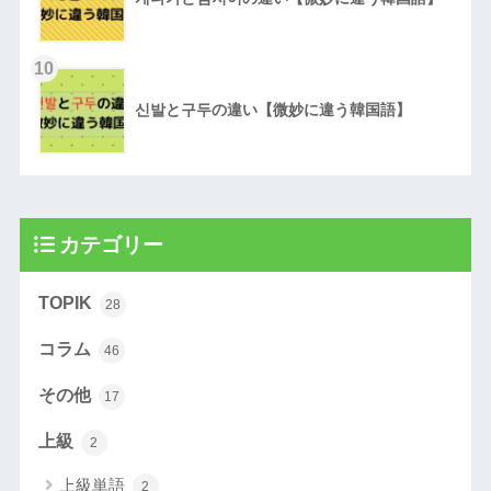
10
신발と구두の違い【微妙に違う韓国語】
カテゴリー
TOPIK
28
コラム
46
その他
17
上級
2
上級単語
2