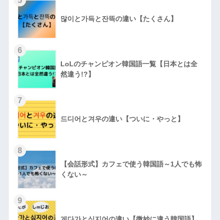
5
많이と가득と잔뜩の違い【たくさん】
6
LoLのチャンピオン韓国語一覧【日本とは全
然違う!?】
7
드디어と겨우の違い【ついに・やっと】
8
【会話形式】カフェで使う韓国語～1人でも怖
くない～
9
게다가と심지어の違い【微妙に違う韓国語】