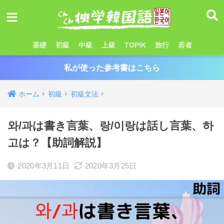
基礎
初級
中級
上級
TOPIK
旅行
若者
私が使った参考書はこちら
ホーム
初級
初級文法
와/과は書き言葉、랑/이랑は話し言葉、하
고は？【助詞解説】
2020年3月11日
2020年3月25日