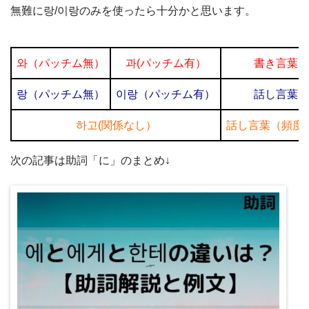
無難に랑/이랑のみを使ったら十分かと思います。
와（パッチム無）
과(パッチム有）
書き言葉
랑（パッチム無）
이랑（パッチム有）
話し言葉
하고(関係なし）
話し言葉（頻度
次の記事は助詞「に」のまとめ↓