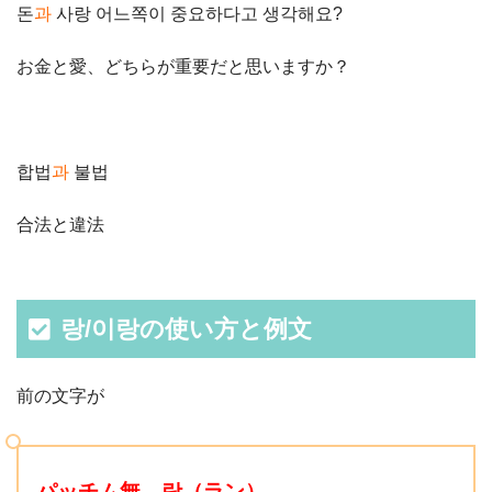
돈
과
사랑 어느쪽이 중요하다고 생각해요?
お金と愛、どちらが重要だと思いますか？
합법
과
불법
合法と違法
랑/이랑の使い方と例文
前の文字が
パッチム無→랑（ラン）