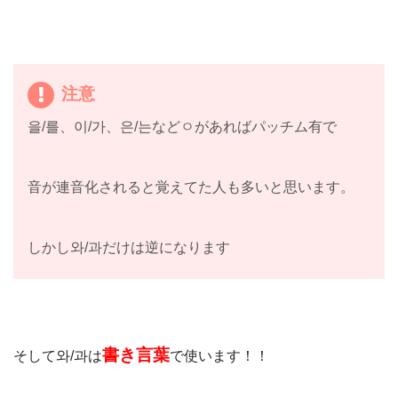
注意
을/를、이/가、은/는などㅇがあればパッチム有で
音が連音化されると覚えてた人も多いと思います。
しかし와/과だけは逆になります
書き言葉
そして와/과は
で使います！！