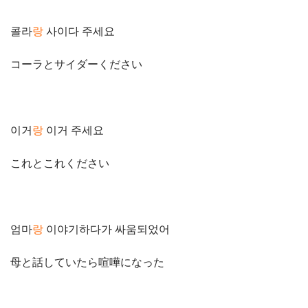
콜라
랑
사이다 주세요
コーラとサイダーください
이거
랑
이거 주세요
これとこれください
엄마
랑
이야기하다가 싸움되었어
母と話していたら喧嘩になった