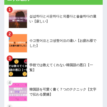
1
섭섭하다と서운하다と외롭다と쓸쓸하다の違
い【寂しい】
2
수고했어요と고생했어요の違い【お疲れ様で
した】
3
学校では教えてくれない韓国語の悪口【一
覧】
4
韓国語を可愛く書く７つのテクニック【文字
で伝わる愛嬌】