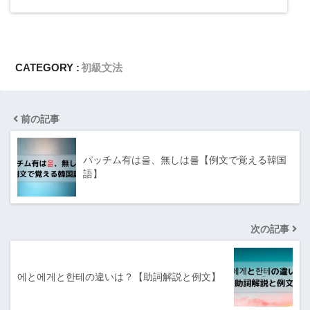
CATEGORY :
初級文法
前の記事
パッチム有は을、無しは를【例文で覚える韓国
語】
次の記事
에と에게と한테の違いは？【助詞解説と例文】