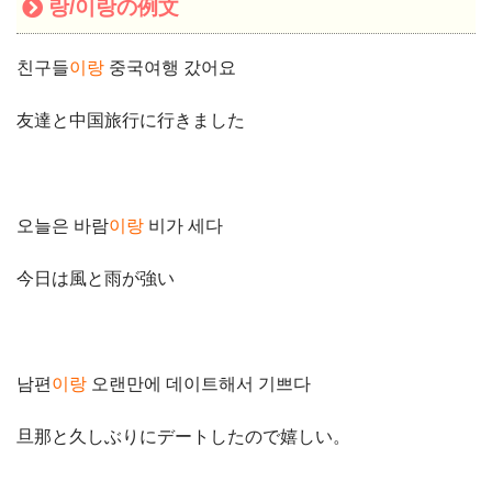
랑/이랑の例文
친구들
이랑
중국여행 갔어요
友達と中国旅行に行きました
오늘은 바람
이랑
비가 세다
今日は風と雨が強い
남편
이랑
오랜만에 데이트해서 기쁘다
旦那と久しぶりにデートしたので嬉しい。